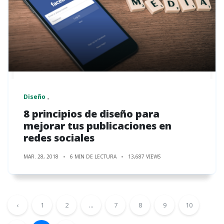
Diseño
8 principios de diseño para
mejorar tus publicaciones en
redes sociales
MAR. 28, 2018
6 MIN DE LECTURA
13,687 VIEWS
‹
1
2
...
7
8
9
10