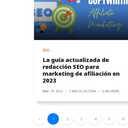
SEO
La guía actualizada de
redacción SEO para
marketing de afiliación en
2023
MAR. 10, 2023
7 MIN DE LECTURA
6,493 VIEWS
‹
1
2
3
4
5
6