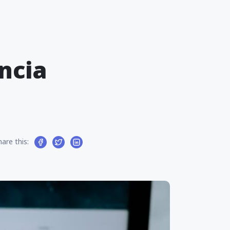
ncia
hare this: