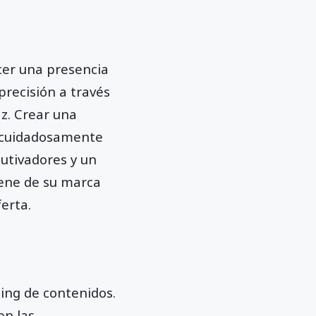
cer una presencia
recisión a través
z. Crear una
b cuidadosamente
autivadores y un
iene de su marca
erta.
ing de contenidos.
en las