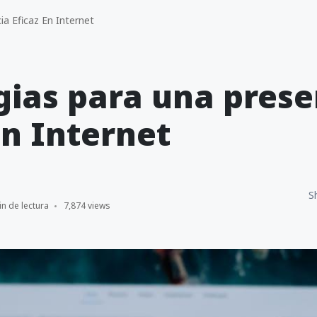
a Eficaz En Internet
gias para una prese
en Internet
S
in de lectura
7,874 views