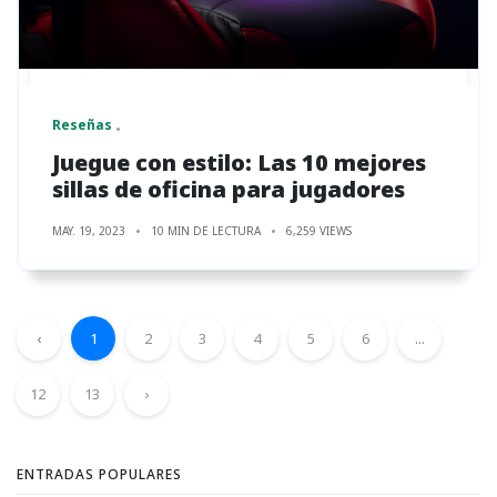
Reseñas
Juegue con estilo: Las 10 mejores
sillas de oficina para jugadores
MAY. 19, 2023
10 MIN DE LECTURA
6,259 VIEWS
‹
1
2
3
4
5
6
...
12
13
›
ENTRADAS POPULARES