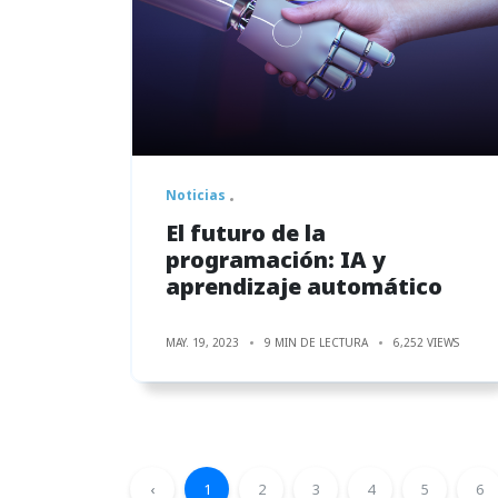
Noticias
El futuro de la
programación: IA y
aprendizaje automático
MAY. 19, 2023
9 MIN DE LECTURA
6,252 VIEWS
‹
1
2
3
4
5
6