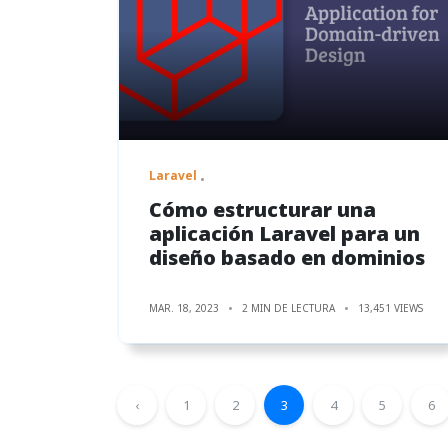
Laravel
Cómo estructurar una
aplicación Laravel para un
diseño basado en dominios
MAR. 18, 2023
2 MIN DE LECTURA
13,451 VIEWS
‹
1
2
3
4
5
6