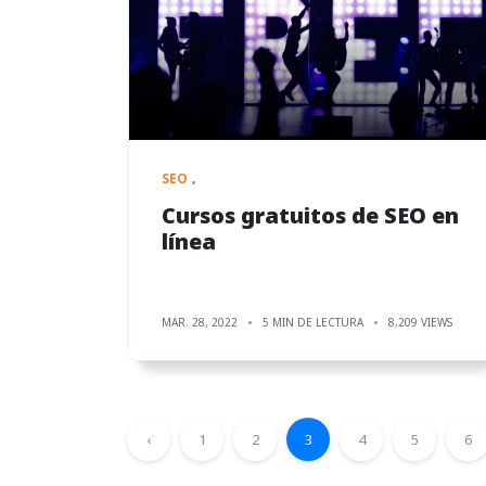
SEO
Cursos gratuitos de SEO en
línea
MAR. 28, 2022
5 MIN DE LECTURA
8,209 VIEWS
‹
1
2
3
4
5
6