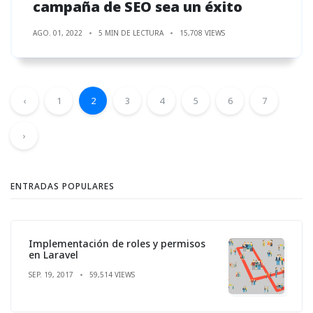
campaña de SEO sea un éxito
AGO. 01, 2022
5 MIN DE LECTURA
15,708 VIEWS
‹
1
2
3
4
5
6
7
›
ENTRADAS POPULARES
Implementación de roles y permisos
en Laravel
SEP. 19, 2017
59,514 VIEWS