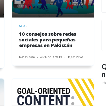
SEO
10 consejos sobre redes
sociales para pequeñas
empresas en Pakistán
MAY. 25, 2020
4 MIN DE LECTURA
16,063 VIEWS
Q
n
Pó