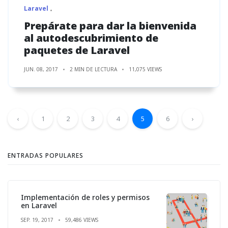
Laravel
Prepárate para dar la bienvenida
al autodescubrimiento de
paquetes de Laravel
JUN. 08, 2017
2 MIN DE LECTURA
11,075 VIEWS
‹
1
2
3
4
5
6
›
ENTRADAS POPULARES
Implementación de roles y permisos
en Laravel
SEP. 19, 2017
59,486 VIEWS