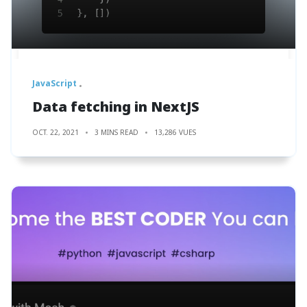
JavaScript
Data fetching in NextJS
OCT. 22, 2021
3 MINS READ
13,286 VUES