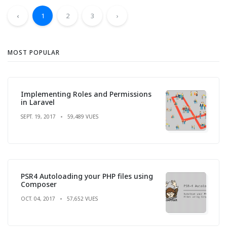
‹
1
2
3
›
MOST POPULAR
Implementing Roles and Permissions
in Laravel
SEPT. 19, 2017
59,489 VUES
PSR4 Autoloading your PHP files using
Composer
OCT. 04, 2017
57,652 VUES