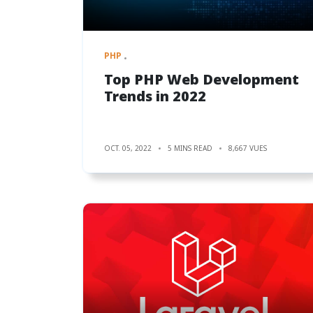
PHP
Top PHP Web Development
Trends in 2022
OCT. 05, 2022
5 MINS READ
8,667 VUES