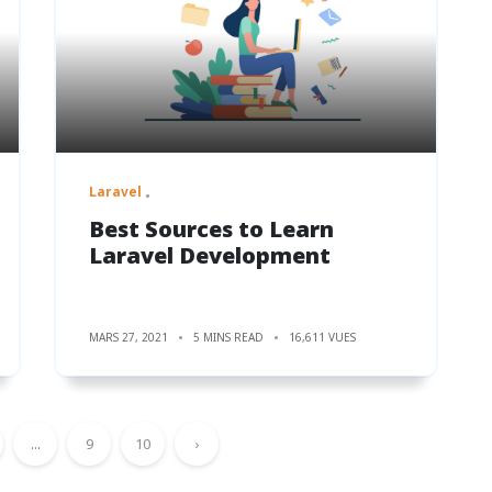
Laravel
Best Sources to Learn
Laravel Development
MARS 27, 2021
5 MINS READ
16,611 VUES
...
9
10
›