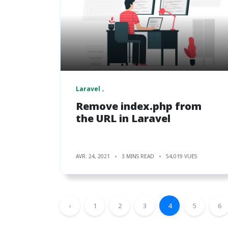
Laravel
Remove index.php from
the URL in Laravel
AVR. 24, 2021
3 MINS READ
54,019 VUES
‹
1
2
3
4
5
6