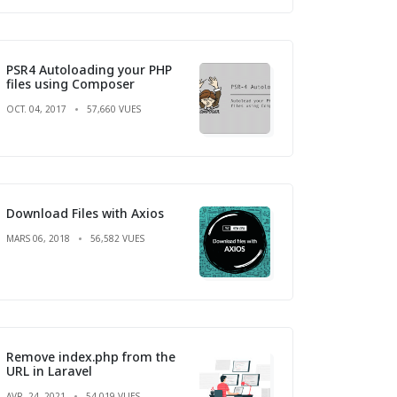
PSR4 Autoloading your PHP
files using Composer
OCT. 04, 2017
57,660 VUES
Download Files with Axios
MARS 06, 2018
56,582 VUES
Remove index.php from the
URL in Laravel
AVR. 24, 2021
54,019 VUES