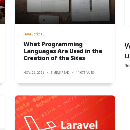
JavaScript
What Programming
W
Languages Are Used in the
u
Creation of the Sites
Re
NOV. 29, 2021
5 MINS READ
11,075 VUES