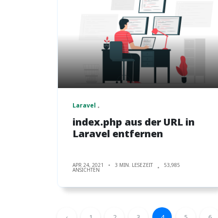
Laravel
index.php aus der URL in
Laravel entfernen
APR 24, 2021
3 MIN. LESEZEIT
53,985
ANSICHTEN
‹
1
2
3
4
5
6