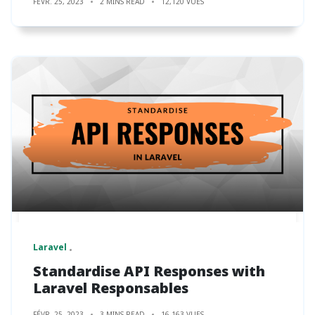
FÉVR. 25, 2023
2 MINS READ
12,120 VUES
Laravel
Standardise API Responses with
Laravel Responsables
FÉVR. 25, 2023
3 MINS READ
16,163 VUES