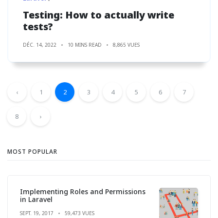
Testing: How to actually write
tests?
DÉC. 14, 2022
10 MINS READ
8,865 VUES
‹
1
2
3
4
5
6
7
8
›
MOST POPULAR
Implementing Roles and Permissions
in Laravel
SEPT. 19, 2017
59,473 VUES