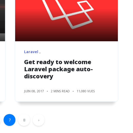
Laravel
Get ready to welcome
Laravel package auto-
discovery
JUIN 08, 2017
2 MINS READ
11,080 VUES
7
8
›