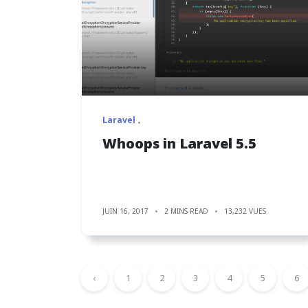
Laravel
Whoops in Laravel 5.5
JUIN 16, 2017
2 MINS READ
13,232 VUES
‹
1
2
3
4
5
6