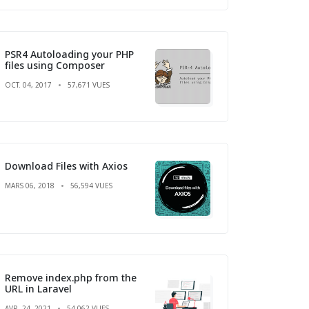
PSR4 Autoloading your PHP
files using Composer
OCT. 04, 2017
57,671 VUES
Download Files with Axios
MARS 06, 2018
56,594 VUES
Remove index.php from the
URL in Laravel
AVR. 24, 2021
54,062 VUES