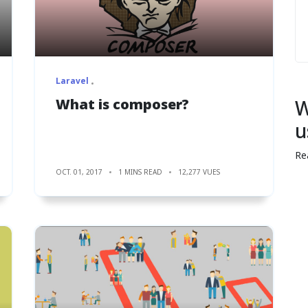
Laravel
What is composer?
W
u
Re
OCT. 01, 2017
1 MINS READ
12,277 VUES