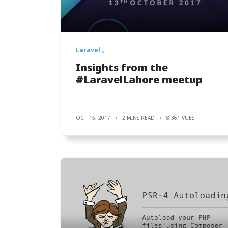
Laravel
Insights from the
#LaravelLahore meetup
OCT. 15, 2017
2 MINS READ
8,361 VUES