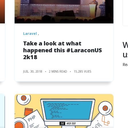
Laravel
Take a look at what
W
happened this #LaraconUS
u
2k18
Re
JUIL. 30, 2018
2 MINS READ
15,285 VUES