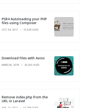
PSR4 Autoloading your PHP
files using Composer
OCT. 04, 2017
57,639 VUES
Download Files with Axios
MARS 06, 2018
56,565 VUES
Remove index.php from the
URL in Laravel
AVR. 24, 2021
53,799 VUES