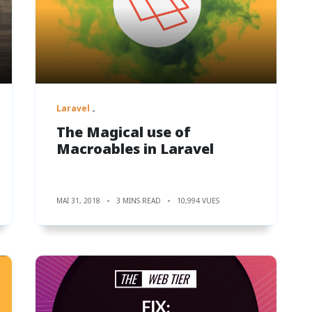
Laravel
The Magical use of
Macroables in Laravel
MAI 31, 2018
3 MINS READ
10,994 VUES