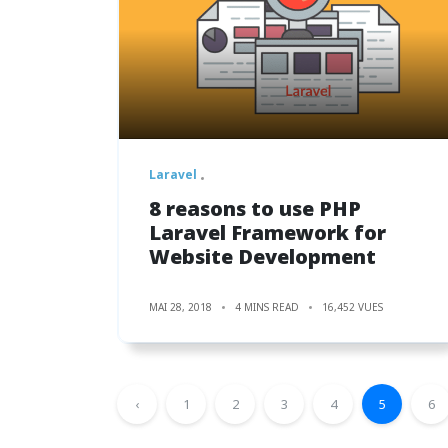
Laravel
8 reasons to use PHP
Laravel Framework for
Website Development
MAI 28, 2018
4 MINS READ
16,452 VUES
‹
1
2
3
4
5
6