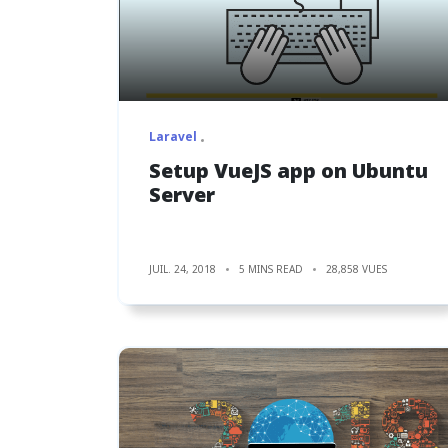
Laravel
Setup VueJS app on Ubuntu
Server
JUIL. 24, 2018
5 MINS READ
28,858 VUES