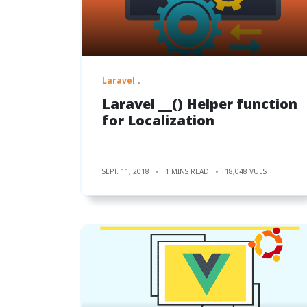
Laravel
Laravel __() Helper function
for Localization
SEPT. 11, 2018
1 MINS READ
18,048 VUES