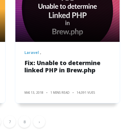
Laravel
Fix: Unable to determine
linked PHP in Brew.php
MAI 13, 2018
1 MINS READ
14,091 VUES
7
8
›