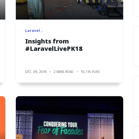
Laravel
Insights from
#LaravelLivePK18
DÉC. 09, 2018
2 MINS READ
10,116 VUES