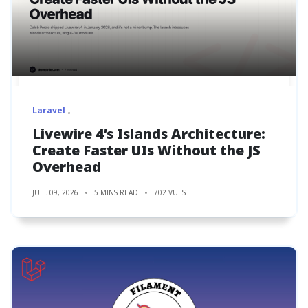
Laravel
Livewire 4’s Islands Architecture:
Create Faster UIs Without the JS
Overhead
JUIL. 09, 2026
5 MINS READ
702 VUES