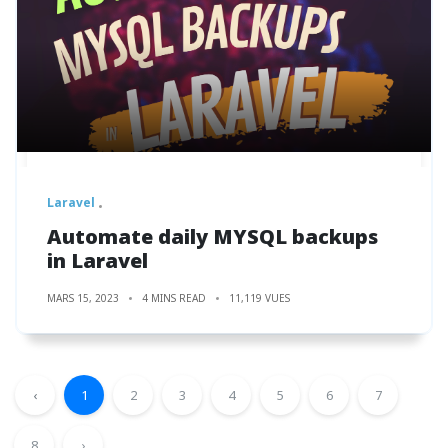
Laravel
Automate daily MYSQL backups
in Laravel
MARS 15, 2023
4 MINS READ
11,119 VUES
‹
1
2
3
4
5
6
7
8
›