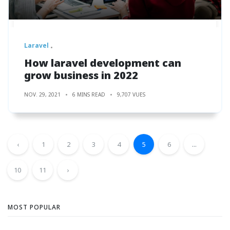
Laravel
How laravel development can
grow business in 2022
NOV. 29, 2021
6 MINS READ
9,707 VUES
‹
1
2
3
4
5
6
...
10
11
›
MOST POPULAR