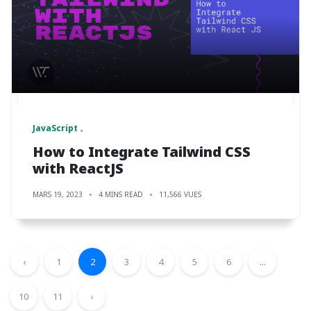
JavaScript
How to Integrate Tailwind CSS
with ReactJS
MARS 19, 2023
4 MINS READ
11,566 VUES
‹
1
2
3
4
5
6
...
10
11
›