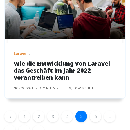
Laravel
Wie die Entwicklung von Laravel
das Geschäft im Jahr 2022
vorantreiben kann
NOV 29, 2021
6 MIN. LESEZEIT
9,730 ANSICHTEN
‹
1
2
3
4
5
6
...