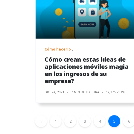
Cómo hacerlo
Cómo crean estas ideas de
aplicaciones móviles magia
en los ingresos de su
empresa?
DIC. 24, 2021
7 MIN DE LECTURA
17,375 VIEWS
‹
1
2
3
4
5
6