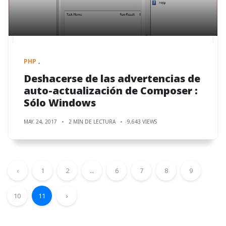
PHP
Deshacerse de las advertencias de
auto-actualización de Composer :
Sólo Windows
MAY. 24, 2017
2 MIN DE LECTURA
9,643 VIEWS
‹
1
2
...
6
7
8
9
10
11
›