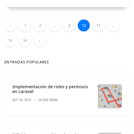
‹
1
2
...
9
10
11
...
15
16
›
ENTRADAS POPULARES
Implementación de roles y permisos
en Laravel
SEP. 19, 2017
59,509 VIEWS