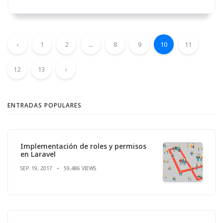
‹
1
2
...
8
9
10
11
12
13
›
ENTRADAS POPULARES
Implementación de roles y permisos
en Laravel
SEP. 19, 2017
59,486 VIEWS