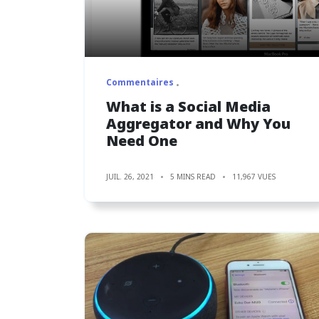
Commentaires
What‌ ‌is‌ ‌a ‌Social‌ ‌Media‌
‌Aggregator‌ ‌and‌ Why‌ ‌You‌
‌Need‌ ‌One‌
JUIL. 26, 2021
5 MINS READ
11,967 VUES