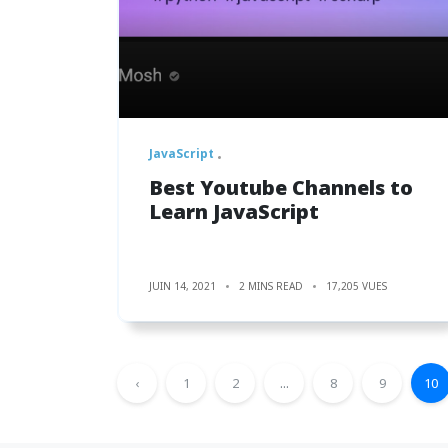
JavaScript
Best Youtube Channels to
Learn JavaScript
JUIN 14, 2021
2 MINS READ
17,205 VUES
‹
1
2
...
8
9
10