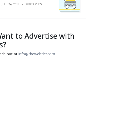
JUIL. 24, 2018
28,874 VUES
ant to Advertise with
s?
ach out at
info@thewebtier.com