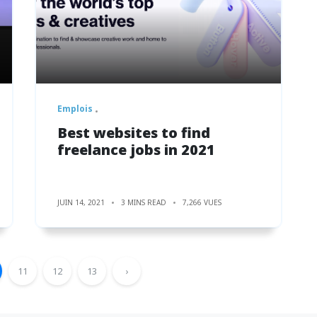
Emplois
Best websites to find
freelance jobs in 2021
JUIN 14, 2021
3 MINS READ
7,266 VUES
11
12
13
›