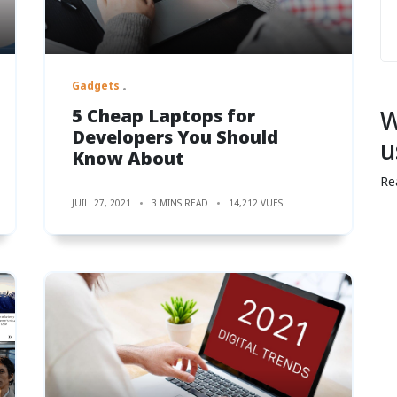
Gadgets
5 Cheap Laptops for
W
Developers You Should
u
Know About
Re
JUIL. 27, 2021
3 MINS READ
14,212 VUES