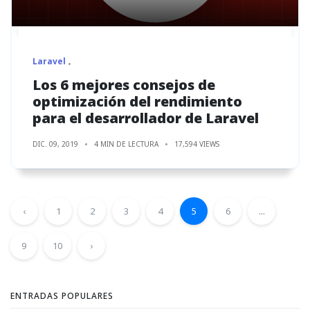
Laravel
Los 6 mejores consejos de
optimización del rendimiento
para el desarrollador de Laravel
DIC. 09, 2019
4 MIN DE LECTURA
17,594 VIEWS
‹
1
2
3
4
5
6
...
9
10
›
ENTRADAS POPULARES