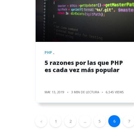
PHP
5 razones por las que PHP
es cada vez más popular
MAY. 13, 2019
3 MIN DE LECTURA
6,545 VIEWS
‹
1
2
...
5
6
7