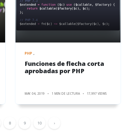
PHP
Funciones de flecha corta
aprobadas por PHP
MAY. 04, 2019
1 MIN DE LECTURA
17,997 VIEWS
8
9
10
›