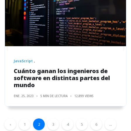
JavaScript
Cuánto ganan los ingenieros de
software en distintas partes del
mundo
ENE. 25, 2023
5 MIN DE LECTURA
12,899 VIEWS
‹
1
2
3
4
5
6
...