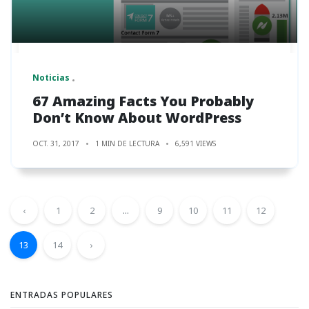
Noticias
67 Amazing Facts You Probably
Don’t Know About WordPress
OCT. 31, 2017
1 MIN DE LECTURA
6,591 VIEWS
‹
1
2
...
9
10
11
12
13
14
›
ENTRADAS POPULARES