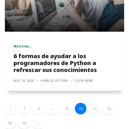
Noticias
6 formas de ayudar a los
programadores de Python a
refrescar sus conocimientos
AGO. 16, 2020
4 MIN DE LECTURA
12,018 VIEWS
‹
1
2
...
9
10
11
12
13
14
›