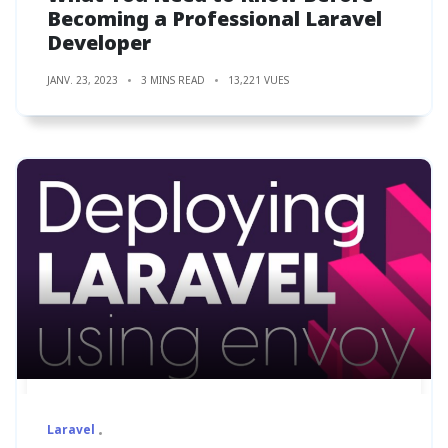
Becoming a Professional Laravel
Developer
JANV. 23, 2023
3 MINS READ
13,221 VUES
Laravel