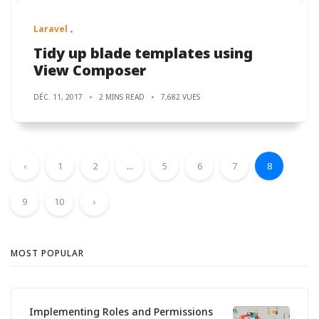
Laravel
Tidy up blade templates using
View Composer
DÉC. 11, 2017
2 MINS READ
7,682 VUES
‹
1
2
...
5
6
7
8
9
10
›
MOST POPULAR
Implementing Roles and Permissions