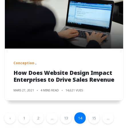
Conception
How Does Website Design Impact
Enterprises to Drive Sales Revenue
MARS 27, 2021
4 MINS READ
14,621 VUES
‹
1
2
...
13
14
15
...