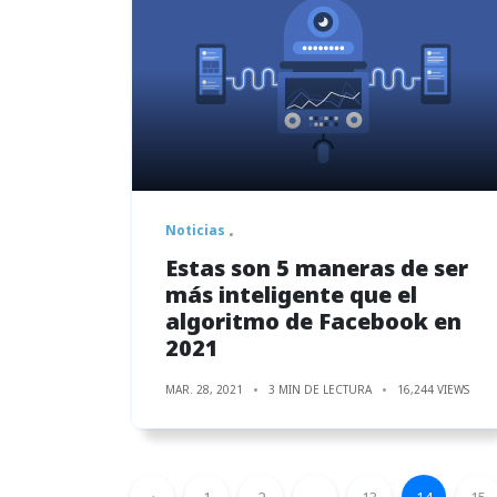
Noticias
Estas son 5 maneras de ser
más inteligente que el
algoritmo de Facebook en
2021
MAR. 28, 2021
3 MIN DE LECTURA
16,244 VIEWS
‹
1
2
...
13
14
15