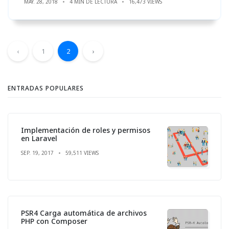
MAY. 28, 2018
4 MIN DE LECTURA
16,473 VIEWS
‹
1
2
›
ENTRADAS POPULARES
Implementación de roles y permisos
en Laravel
SEP. 19, 2017
59,511 VIEWS
PSR4 Carga automática de archivos
PHP con Composer