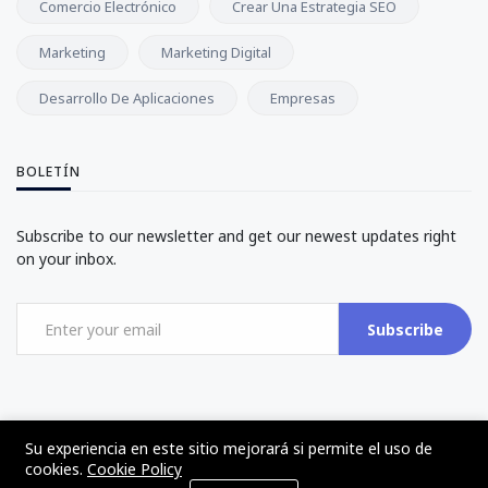
Comercio Electrónico
Crear Una Estrategia SEO
Marketing
Marketing Digital
Desarrollo De Aplicaciones
Empresas
BOLETÍN
Subscribe to our newsletter and get our newest updates right
on your inbox.
Subscribe
Su experiencia en este sitio mejorará si permite el uso de
cookies.
Cookie Policy
©2017 - 2024 - The Web Tier - Todos los derechos reservados