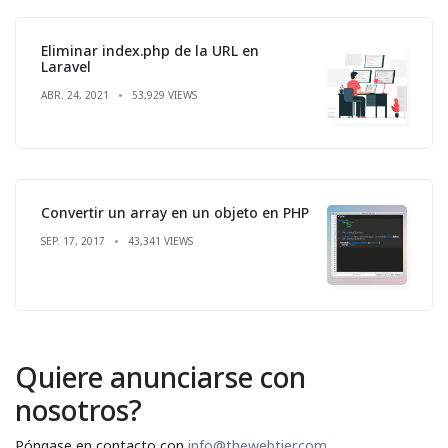
Eliminar index.php de la URL en
Laravel
ABR. 24, 2021
53,929 VIEWS
Convertir un array en un objeto en PHP
SEP. 17, 2017
43,341 VIEWS
Quiere anunciarse con
nosotros?
Póngase en contacto con
info@thewebtier.com