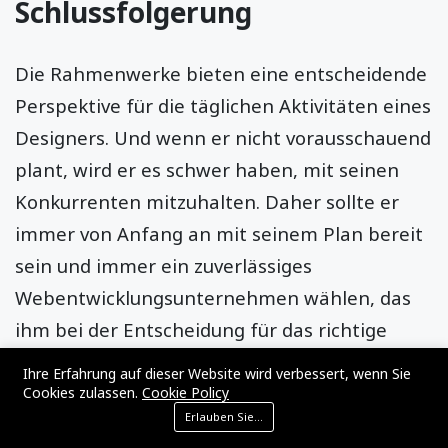
Schlussfolgerung
Die Rahmenwerke bieten eine entscheidende
Perspektive für die täglichen Aktivitäten eines
Designers. Und wenn er nicht vorausschauend
plant, wird er es schwer haben, mit seinen
Konkurrenten mitzuhalten. Daher sollte er
immer von Anfang an mit seinem Plan bereit
sein und immer ein zuverlässiges
Webentwicklungsunternehmen wählen, das
ihm bei der Entscheidung für das richtige
Framework für sein Projekt hilft. Die
Ihre Erfahrung auf dieser Website wird verbessert, wenn Sie
Besonderheiten und Elemente Ihres
Cookies zulassen.
Cookie Policy
Erlauben Sie Cookies
einzigartigen Projekts werden in der Regel