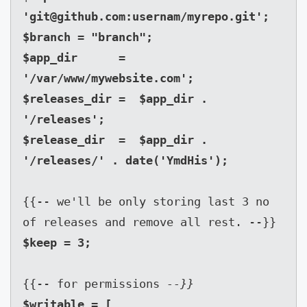
'
git@github.com
:usernam/myrepo.git';

$branch = "branch";

$app_dir      = 
'/var/www/mywebsite.com';

$releases_dir =  $app_dir . 
'/releases';

$release_dir  =  $app_dir . 
{{-- we'll be only storing last 3 no 
of releases and remove all rest. --}}
{{-- for permissions 
--}}
$writable = [
