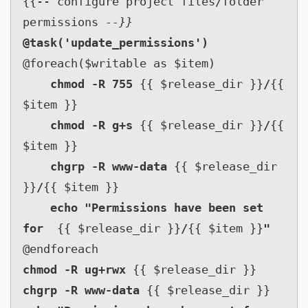
{{-- configure project files/folder 
permissions 
--}}
@foreach($writable as $item)

chmod -R 755 
{{ $release_dir }}
/
{{ 
$item }}

chmod -R g+s 
{{ $release_dir }}
/
{{ 
$item }}

chgrp -R www-data 
{{ $release_dir 
}}
/
{{ $item }}

echo "Permissions have been set 
for  
{{ $release_dir }}
/
{{ $item }}
chmod -R ug+rwx 
chgrp -R www-data 