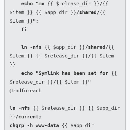
    echo "mv 
{{ $release_dir }}
/
{{ 
$item }} {{ $app_dir }}
/shared/
{{ 
$item }}
";

    fi

    ln -nfs 
{{ $app_dir }}
/shared/
{{ 
$item }} {{ $release_dir }}
/
{{ $item 
}}

echo "Symlink has been set for 
{{ 
$release_dir }}
/
{{ $item }}
@endforeach

ln -nfs 
{{ $release_dir }} {{ $app_dir 
}}
/current;

chgrp -h www-data 
{{ $app_dir 