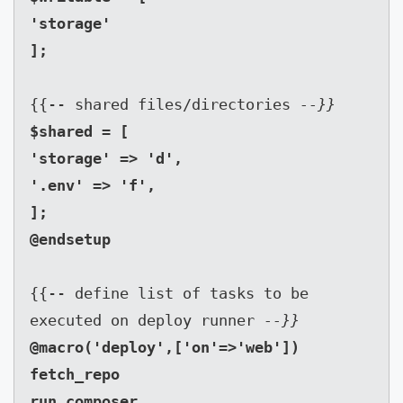
'storage'

{{-- shared files/directories 
--}}
$shared = [

'storage' => 'd',

'.env' => 'f',

];

{{-- define list of tasks to be 
executed on deploy runner 
--}}
@macro('deploy',['on'=>'web'])

fetch_repo

run_composer
