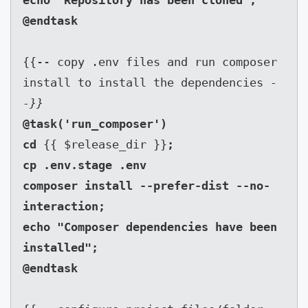
echo "Repository has been cloned";

{{-- copy .env files and run composer 
install to install the dependencies 
-
-}}
@task('run_composer')

cd 
{{ $release_dir }}
;

cp .env.stage .env

composer install --prefer-dist --no-
interaction;

echo "Composer dependencies have been 
installed";
