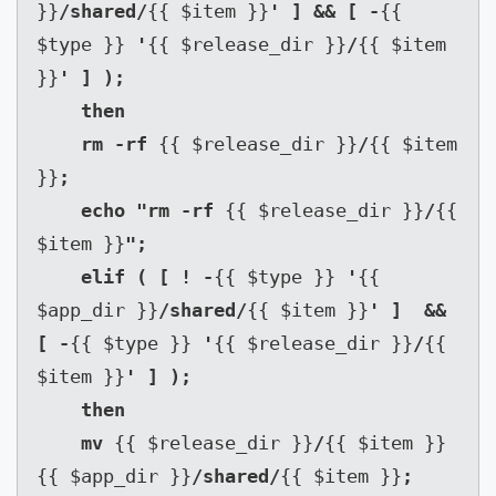
}}
/shared/
{{ $item }}
' ] && [ -
{{ 
$type }} 
'
{{ $release_dir }}
/
{{ $item 
}}
' ] );

    then

    rm -rf 
{{ $release_dir }}
/
{{ $item 
}}
;

    echo "rm -rf 
{{ $release_dir }}
/
{{ 
$item }}
";

    elif ( [ ! -
{{ $type }} 
'
{{ 
$app_dir }}
/shared/
{{ $item }}
' ]  && 
[ -
{{ $type }} 
'
{{ $release_dir }}
/
{{ 
$item }}
' ] );

    then

    mv 
{{ $release_dir }}
/
{{ $item }} 
{{ $app_dir }}
/shared/
{{ $item }}
;
