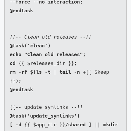
--force --no-interaction;

@task('clean')

echo "Clean old releases";

cd 
{{ $releases_dir }}
;

rm -rf $(ls -t | tail -n +
{{ $keep 
}}
);

{{-- update symlinks 
--}}
@task('update_symlinks')

[ -d 
{{ $app_dir }}
/shared ] || mkdir 