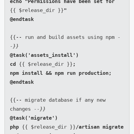
echo "Permissions have been set for  
{{ $release_dir }}
"

{{-- run and build assets using npm 
-
-}}
@task('assets_install')

cd 
{{ $release_dir }}
;

npm install && npm run production;

{{-- migrate database if any new 
changes 
--}}
@task('migrate')

php 
{{ $release_dir }}
/artisan migrate 