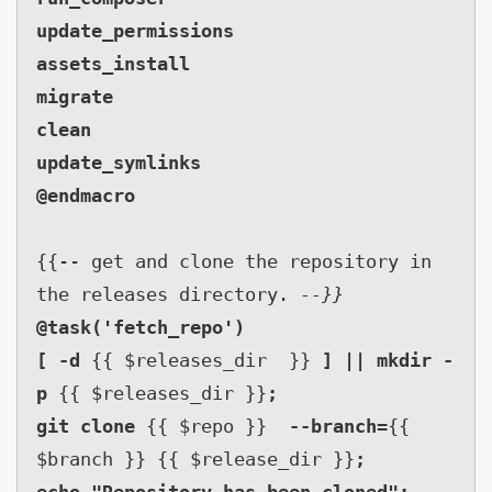
update_permissions

assets_install

migrate

clean

update_symlinks

{{-- get and clone the repository in 
the releases directory. 
--}}
@task('fetch_repo')

[ -d 
{{ $releases_dir  }} 
] || mkdir -
p 
{{ $releases_dir }}
;

git clone 
{{ $repo }}  
--branch=
{{ 
$branch }} {{ $release_dir }}
;
