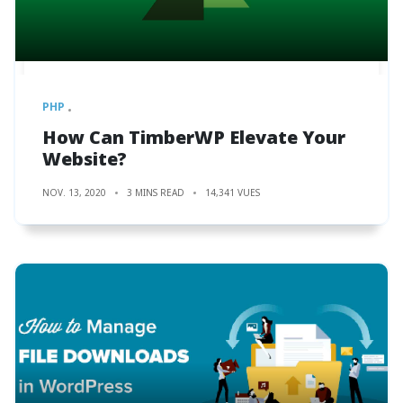
PHP
How Can TimberWP Elevate Your
Website?
NOV. 13, 2020
3 MINS READ
14,341 VUES