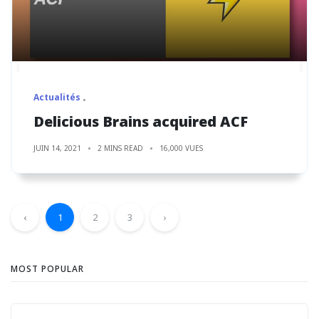
Actualités
Delicious Brains acquired ACF
JUIN 14, 2021
2 MINS READ
16,000 VUES
‹
1
2
3
›
MOST POPULAR