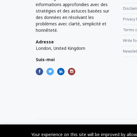
informations approfondies avec des
Disclaim
stratégies et des astuces basées sur
des données en résolvant les
Privacy 
problèmes avec clarté, simplicité et
honnêteté.
Terms o
Write fo
Adresse
London, United Kingdom
Newslet
Suis-moi
©2017 - 2024 - The Web Tier - All rights reserved
Your experience on this site will be improved by allo