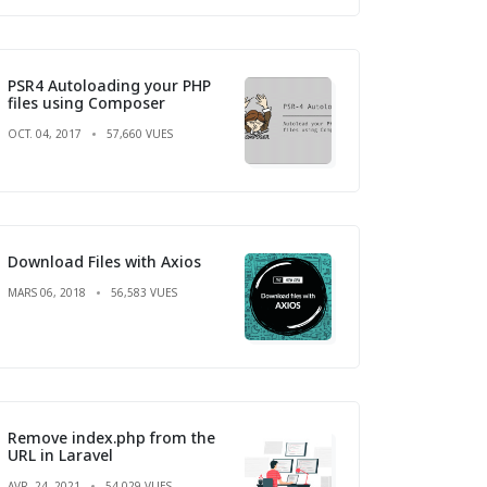
PSR4 Autoloading your PHP
files using Composer
OCT. 04, 2017
57,660 VUES
Download Files with Axios
MARS 06, 2018
56,583 VUES
Remove index.php from the
URL in Laravel
AVR. 24, 2021
54,029 VUES