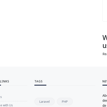
W
u
Re
 LINKS
TAGS
NE
Ab
Us
de
Laravel
PHP
se with Us
de