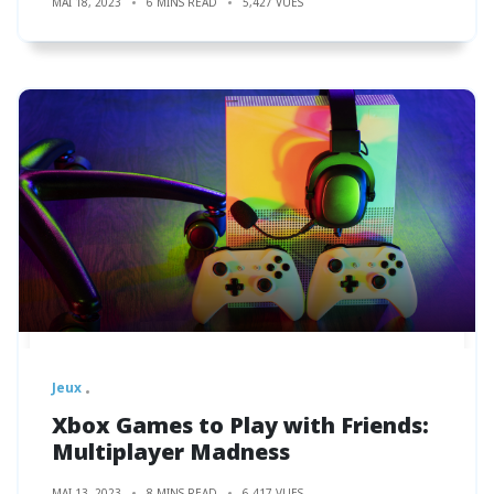
MAI 18, 2023
6 MINS READ
5,427 VUES
Jeux
Xbox Games to Play with Friends:
Multiplayer Madness
MAI 13, 2023
8 MINS READ
6,417 VUES