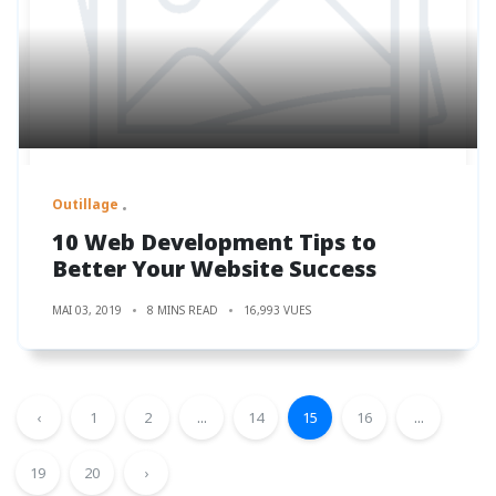
Outillage
10 Web Development Tips to
Better Your Website Success
MAI 03, 2019
8 MINS READ
16,993 VUES
‹
1
2
...
14
15
16
...
19
20
›