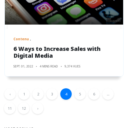
Contenu
6 Ways to Increase Sales with
Digital Media
SEPT. 01, 2022
4 MINS READ
9,374 VUES
‹
1
2
3
4
5
6
...
11
12
›