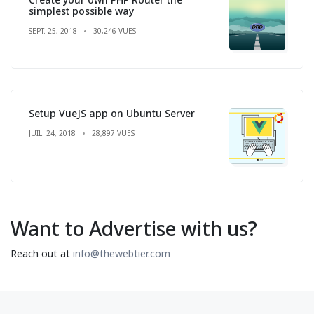
simplest possible way
SEPT. 25, 2018
30,246 VUES
Setup VueJS app on Ubuntu Server
JUIL. 24, 2018
28,897 VUES
Want to Advertise with us?
Reach out at
info@thewebtier.com