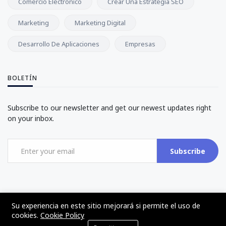
Comercio Electrónico
Crear Una Estrategia SEO
Marketing
Marketing Digital
Desarrollo De Aplicaciones
Empresas
BOLETÍN
Subscribe to our newsletter and get our newest updates right
on your inbox.
Subscribe
Su experiencia en este sitio mejorará si permite el uso de
cookies.
Cookie Policy
©2017 - 2024 - The Web Tier - Todos los derechos reservados