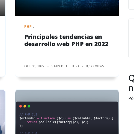
PHP
Principales tendencias en
desarrollo web PHP en 2022
OCT. 05, 2022
5 MIN DE LECTURA
8,672 VIEWS
Q
n
Pó