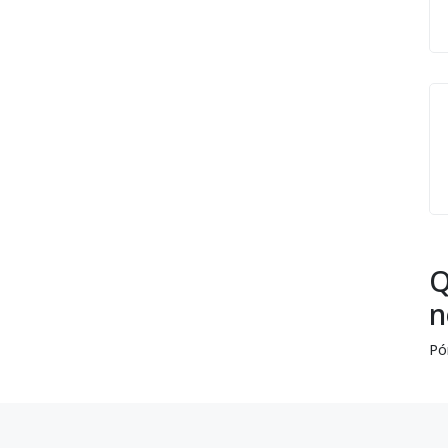
Q
n
Pó