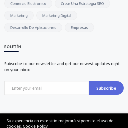
Comercio Electrónico
Crear Una Estrategia SEO
Marketing
Marketing Digital
Desarrollo De Aplicaciones
Empresas
BOLETÍN
Subscribe to our newsletter and get our newest updates right
on your inbox.
Subscribe
Su experiencia en este sitio mejorará si permite el uso de
©2017 - 2024 - The Web Tier - Todos los derechos reservados
cookies.
Cookie Policy